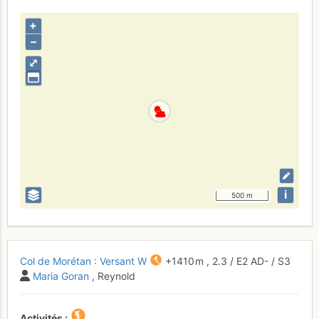
+
–
⤢
i
500 m
Col de Morétan : Versant W
+1410 m
,
2.3
/
E2
AD-
/ S3
Maria Goran
, Reynold
Activités