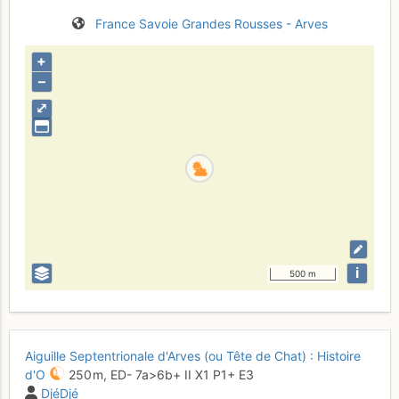
France
Savoie
Grandes Rousses - Arves
+
–
⤢
i
500 m
Aiguille Septentrionale d'Arves (ou Tête de Chat) : Histoire
d'O
250 m,
ED-
7a
>6b+
II
X1
P1+
E3
DjéDjé