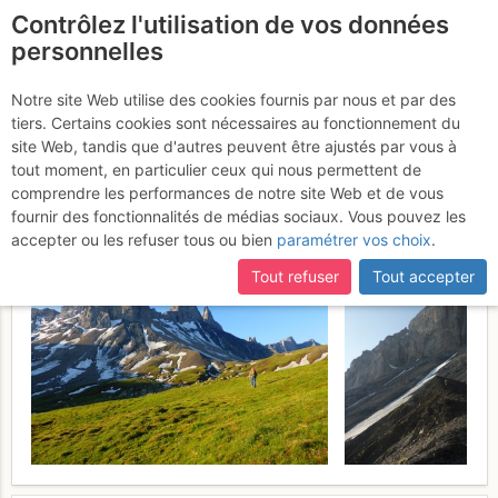
Contrôlez l'utilisation de vos données
fr
personnelles
Suite à une récente et importante mise à jour du site,
si
Aiguille Septentrionale
certaines pages ne sont plus accessibles, manquantes ou
Notre site Web utilise des cookies fournis par nous et par des
incomplètes, déconnectez-vous puis reconnectez-vous à votre
tiers. Certains cookies sont nécessaires au fonctionnement du
d'Arves (ou Tête de Chat) :
compte sur le site.
site Web, tandis que d'autres peuvent être ajustés par vous à
Histoire d'O
tout moment, en particulier ceux qui nous permettent de
Jeudi 22 juin 2017
comprendre les performances de notre site Web et de vous
fournir des fonctionnalités de médias sociaux. Vous pouvez les
accepter ou les refuser tous ou bien
paramétrer vos choix
.
Tout refuser
Tout accepter