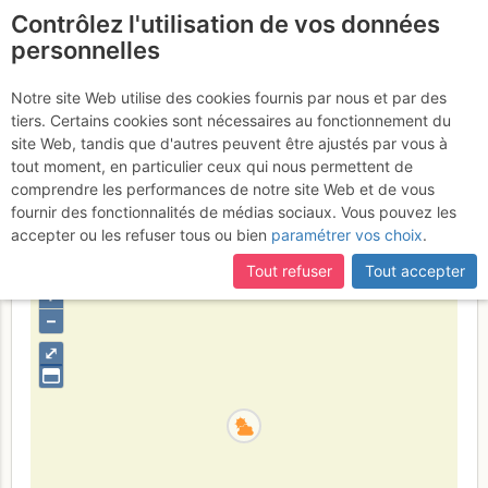
Contrôlez l'utilisation de vos données
fr
personnelles
Petit Clocher du
Notre site Web utilise des cookies fournis par nous et par des
tiers. Certains cookies sont nécessaires au fonctionnement du
Portalet : Esprit de clocher
site Web, tandis que d'autres peuvent être ajustés par vous à
tout moment, en particulier ceux qui nous permettent de
Lundi 19 juin 2017
comprendre les performances de notre site Web et de vous
fournir des fonctionnalités de médias sociaux. Vous pouvez les
accepter ou les refuser tous ou bien
paramétrer vos choix
.
Suisse
Valais
Mont-Blanc
Tout refuser
Tout accepter
+
–
⤢