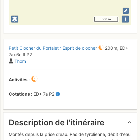
i
500 m
Petit Clocher du Portalet : Esprit de clocher
200 m,
ED+
7a
>6c
II
P2
Thom
Activités
Cotations
ED+
7a
P2
Description de l'itinéraire
Montés depuis la prise d'eau. Pas de tyrolienne, débit d'eau