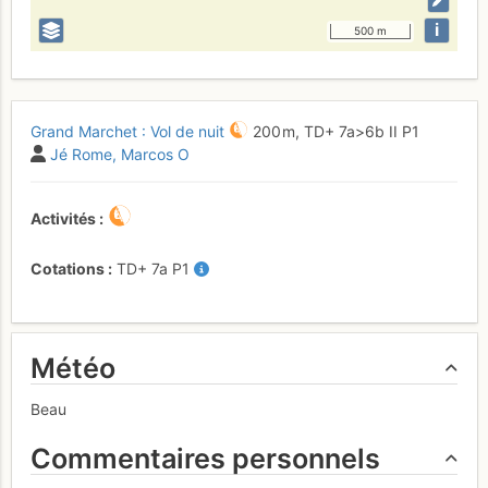
i
500 m
Grand Marchet : Vol de nuit
200 m,
TD+
7a
>6b
II
P1
Jé Rome
Marcos O
Activités
Cotations
TD+
7a
P1
Météo
Beau
Commentaires personnels