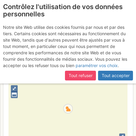
Contrôlez l'utilisation de vos données
fr
personnelles
Le Grand Marchet : Vol
Notre site Web utilise des cookies fournis par nous et par des
tiers. Certains cookies sont nécessaires au fonctionnement du
de nuit
Samedi 24 juin 2017
site Web, tandis que d'autres peuvent être ajustés par vous à
tout moment, en particulier ceux qui nous permettent de
comprendre les performances de notre site Web et de vous
fournir des fonctionnalités de médias sociaux. Vous pouvez les
France
Savoie
Vanoise
accepter ou les refuser tous ou bien
paramétrer vos choix
.
+
Tout refuser
Tout accepter
–
⤢