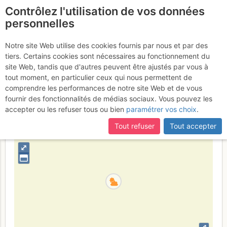
Contrôlez l'utilisation de vos données
fr
personnelles
Aiguille de Sialouze :
Notre site Web utilise des cookies fournis par nous et par des
tiers. Certains cookies sont nécessaires au fonctionnement du
Ventre à terre
Vendredi 16 juin 2017
site Web, tandis que d'autres peuvent être ajustés par vous à
tout moment, en particulier ceux qui nous permettent de
comprendre les performances de notre site Web et de vous
fournir des fonctionnalités de médias sociaux. Vous pouvez les
France
Hautes-Alpes
Écrins
accepter ou les refuser tous ou bien
paramétrer vos choix
.
+
Tout refuser
Tout accepter
–
⤢