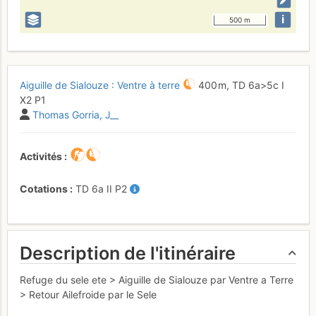
i
500 m
Aiguille de Sialouze : Ventre à terre
400 m,
TD
6a
>5c
I
X2
P1
Thomas Gorria
J__
Activités
Cotations
TD
6a
II
P2
Description de l'itinéraire
Refuge du sele ete > Aiguille de Sialouze par Ventre a Terre
> Retour Ailefroide par le Sele