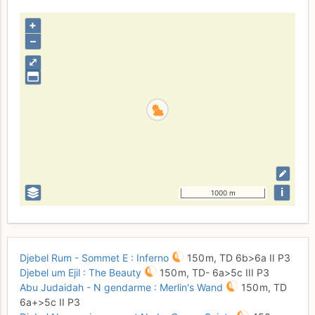
+
–
⤢
i
1000 m
Djebel Rum - Sommet E : Inferno
150 m,
TD
6b
>6a
II
P3
Djebel um Ejil : The Beauty
150 m,
TD-
6a
>5c
III
P3
Abu Judaidah - N gendarme : Merlin's Wand
150 m,
TD
6a+
>5c
II
P3