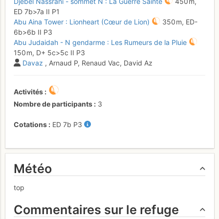
Djebel Nassrani - sommet N : La Guerre Sainte
450 m,
ED
7b
>7a
II
P1
Abu Aina Tower : Lionheart (Cœur de Lion)
350 m,
ED-
6b
>6b
II
P3
Abu Judaidah - N gendarme : Les Rumeurs de la Pluie
150 m,
D+
5c
>5c
II
P3
Davaz
, Arnaud P, Renaud Vac, David Az
Activités
Nombre de participants
3
Cotations
ED
7b
P3
Météo
top
Commentaires sur le refuge