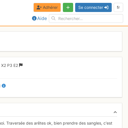
Adhérer
Se connecter
fr
Aide
I
X2
P3
E2
II
oi. Traversée des arêtes ok, bien prendre des sangles, c'est