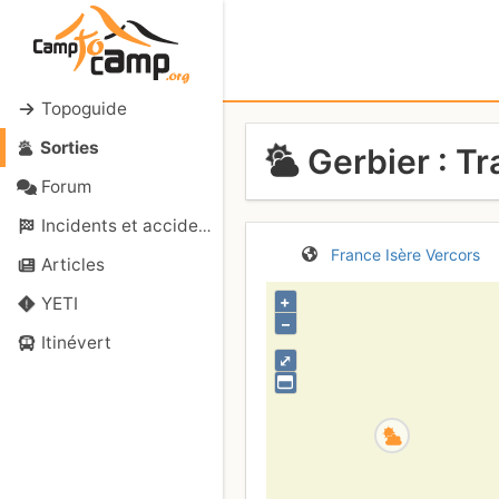
Topoguide
Sorties
Gerbier : T
Forum
Incidents et accidents
France
Isère
Vercors
Articles
+
YETI
–
Itinévert
⤢