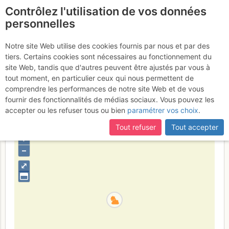
Contrôlez l'utilisation de vos données
fr
personnelles
Col du Replat :
Notre site Web utilise des cookies fournis par nous et par des
tiers. Certains cookies sont nécessaires au fonctionnement du
Traversée NW >> SE
Samedi 15
site Web, tandis que d'autres peuvent être ajustés par vous à
tout moment, en particulier ceux qui nous permettent de
avril 2017
comprendre les performances de notre site Web et de vous
fournir des fonctionnalités de médias sociaux. Vous pouvez les
accepter ou les refuser tous ou bien
paramétrer vos choix
.
France
Isère
Écrins
Tout refuser
Tout accepter
+
–
⤢