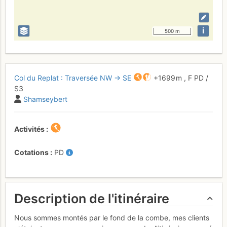
i
500 m
Col du Replat : Traversée NW → SE
+1699 m
,
F
PD
/
S3
Shamseybert
Activités
Cotations
PD
Description de l'itinéraire
Nous sommes montés par le fond de la combe, mes clients