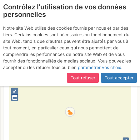
Contrôlez l'utilisation de vos données
fr
personnelles
Suite à une récente et importante mise à jour du site,
si
Dalle à Bornet : Bravo
certaines pages ne sont plus accessibles, manquantes ou
Notre site Web utilise des cookies fournis par nous et par des
incomplètes, déconnectez-vous puis reconnectez-vous à votre
tiers. Certains cookies sont nécessaires au fonctionnement du
Lapp
Vendredi 23 juin 2017
compte sur le site.
site Web, tandis que d'autres peuvent être ajustés par vous à
tout moment, en particulier ceux qui nous permettent de
comprendre les performances de notre site Web et de vous
fournir des fonctionnalités de médias sociaux. Vous pouvez les
Suisse
Valais
Haut Giffre - Aiguilles Rouges - Fiz
accepter ou les refuser tous ou bien
paramétrer vos choix
.
+
Tout refuser
Tout accepter
–
⤢