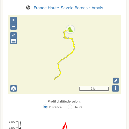
France
Haute-Savoie
Bornes - Aravis
+
–
⤢
i
2 km
Profil d'altitude selon :
Distance
Heure
2400
Altitude (m)
2300