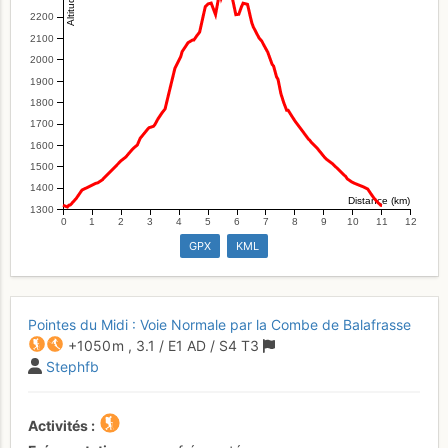
2200
2100
2000
1900
1800
1700
1600
1500
1400
Distance (km)
1300
0
1
2
3
4
5
6
7
8
9
10
11
12
GPX
KML
Pointes du Midi : Voie Normale par la Combe de Balafrasse
+1050 m
,
3.1
/
E1
AD
/ S4
T3
Stephfb
Activités