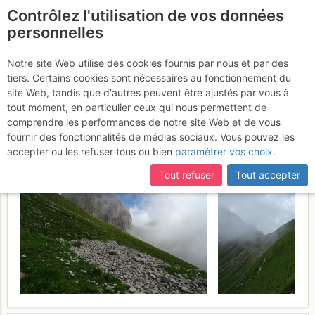
Contrôlez l'utilisation de vos données
fr
personnelles
Pointes du Midi : Voie
Notre site Web utilise des cookies fournis par nous et par des
tiers. Certains cookies sont nécessaires au fonctionnement du
Normale par la Combe de
site Web, tandis que d'autres peuvent être ajustés par vous à
Balafrasse
tout moment, en particulier ceux qui nous permettent de
Dimanche 25 juin 2017
comprendre les performances de notre site Web et de vous
fournir des fonctionnalités de médias sociaux. Vous pouvez les
accepter ou les refuser tous ou bien
paramétrer vos choix
.
Tout refuser
Tout accepter