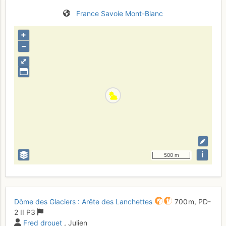
France
Savoie
Mont-Blanc
+
–
⤢
i
500 m
Dôme des Glaciers : Arête des Lanchettes
700 m,
PD-
2
II
P3
Fred drouet
, Julien