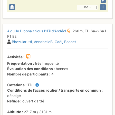
i
500 m
Aiguille Dibona : Sous l'Œil d'Andéol
260 m,
TD
6a+
>6a
I
P1
E2
Birozularutti
AnnabelleB
Gaël
Bonnet
Activités
Fréquentation
très fréquenté
Évaluation des conditions
bonnes
Nombre de participants
4
Cotations
TD
I
Conditions de l'accès routier / transports en commun
déneigé
Refuge
ouvert gardé
Altitude
2717 m
/
3131 m