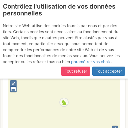
Contrôlez l'utilisation de vos données
fr
personnelles
Suite à une récente et importante mise à jour du site,
si
Aiguille Dibona : Sous
certaines pages ne sont plus accessibles, manquantes ou
Notre site Web utilise des cookies fournis par nous et par des
incomplètes, déconnectez-vous puis reconnectez-vous à votre
tiers. Certains cookies sont nécessaires au fonctionnement du
l'Œil d'Andéol
Dimanche 25 juin 2017
compte sur le site.
site Web, tandis que d'autres peuvent être ajustés par vous à
tout moment, en particulier ceux qui nous permettent de
comprendre les performances de notre site Web et de vous
fournir des fonctionnalités de médias sociaux. Vous pouvez les
France
Isère
Écrins
accepter ou les refuser tous ou bien
paramétrer vos choix
.
+
Tout refuser
Tout accepter
–
⤢