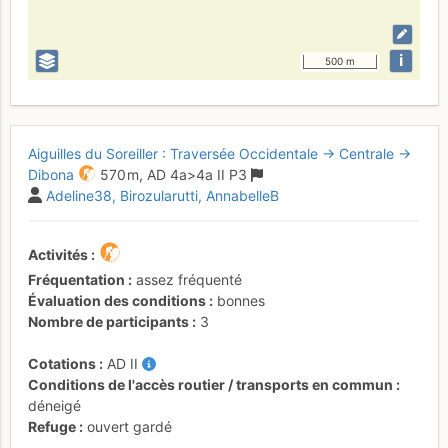
i
500 m
Aiguilles du Soreiller : Traversée Occidentale → Centrale →
Dibona
570 m,
AD
4a
>4a
II
P3
Adeline38
Birozularutti
AnnabelleB
Activités
Fréquentation
assez fréquenté
Évaluation des conditions
bonnes
Nombre de participants
3
Cotations
AD
II
Conditions de l'accès routier / transports en commun
déneigé
Refuge
ouvert gardé