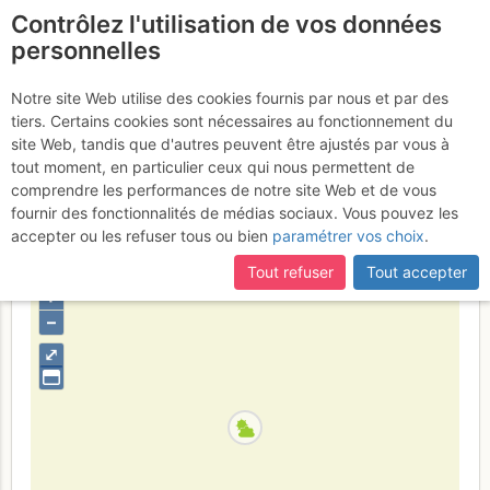
Contrôlez l'utilisation de vos données
fr
personnelles
Suite à une récente et importante mise à jour du site,
si
Aiguilles du Soreiller :
certaines pages ne sont plus accessibles, manquantes ou
Notre site Web utilise des cookies fournis par nous et par des
incomplètes, déconnectez-vous puis reconnectez-vous à votre
tiers. Certains cookies sont nécessaires au fonctionnement du
Traversée Occidentale >>
compte sur le site.
site Web, tandis que d'autres peuvent être ajustés par vous à
Centrale
tout moment, en particulier ceux qui nous permettent de
Samedi 24 juin 2017
comprendre les performances de notre site Web et de vous
fournir des fonctionnalités de médias sociaux. Vous pouvez les
accepter ou les refuser tous ou bien
paramétrer vos choix
.
France
Isère
Écrins
Tout refuser
Tout accepter
+
–
⤢