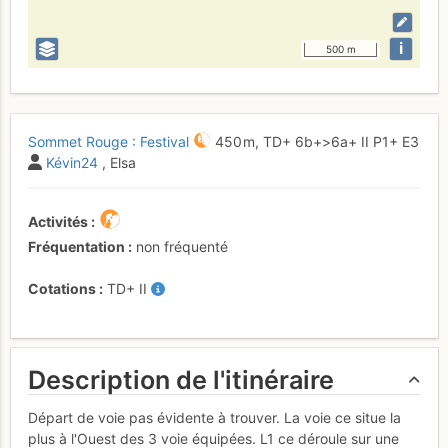
i
500 m
Sommet Rouge : Festival
450 m,
TD+
6b+
>6a+
II
P1+
E3
Kévin24
, Elsa
Activités
Fréquentation
non fréquenté
Cotations
TD+
II
Description de l'itinéraire
Départ de voie pas évidente à trouver. La voie ce situe la
plus à l'Ouest des 3 voie équipées. L1 ce déroule sur une