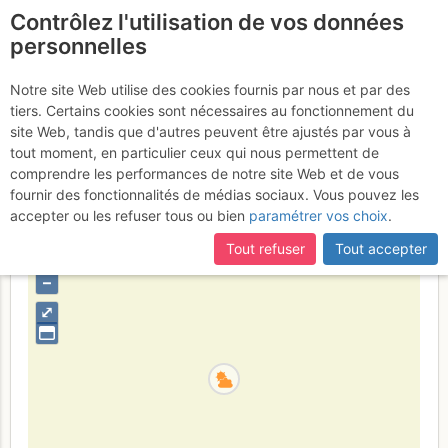
Contrôlez l'utilisation de vos données
fr
personnelles
Sommet Rouge :
Notre site Web utilise des cookies fournis par nous et par des
tiers. Certains cookies sont nécessaires au fonctionnement du
Festival
Samedi 17 juin 2017
site Web, tandis que d'autres peuvent être ajustés par vous à
tout moment, en particulier ceux qui nous permettent de
comprendre les performances de notre site Web et de vous
fournir des fonctionnalités de médias sociaux. Vous pouvez les
France
Alpes-de-Haute-Provence
Queyras S -
accepter ou les refuser tous ou bien
paramétrer vos choix
.
Parpaillon - Ubaye - Orrenaye
Tout refuser
Tout accepter
+
–
⤢