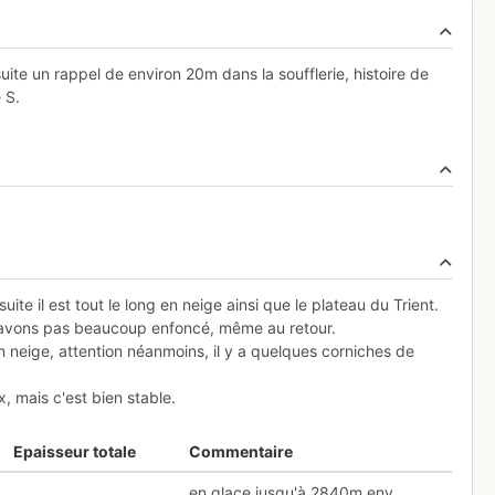
uite un rappel de environ 20m dans la soufflerie, histoire de
 S.
te il est tout le long en neige ainsi que le plateau du Trient.
'avons pas beaucoup enfoncé, même au retour.
en neige, attention néanmoins, il y a quelques corniches de
 mais c'est bien stable.
Epaisseur totale
Commentaire
en glace jusqu'à 2840m env