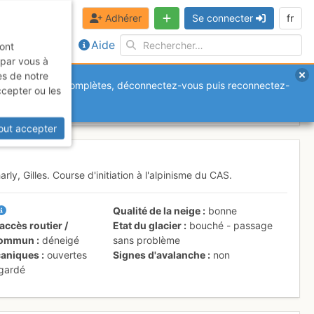
Adhérer
Se connecter
fr
Aide
sont
 par vous à
es de notre
anquantes ou incomplètes, déconnectez-vous puis reconnectez-
ccepter ou les
out accepter
arly, Gilles. Course d'initiation à l'alpinisme du CAS.
Qualité de la neige
bonne
accès routier /
Etat du glacier
bouché - passage
 commun
déneigé
sans problème
aniques
ouvertes
Signes d'avalanche
non
 gardé