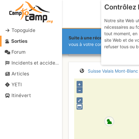
Contrôlez 
Notre site Web ut
nécessaires au f
Topoguide
tout moment, en 
Suite à une récente et importante 
site Web et de v
Sorties
Roc des Pli
vous à votre compte sur le site.
refuser tous ou b
Forum
Incidents et accidents
Suisse
Valais
Mont-Blanc
Articles
+
YETI
–
Itinévert
⤢