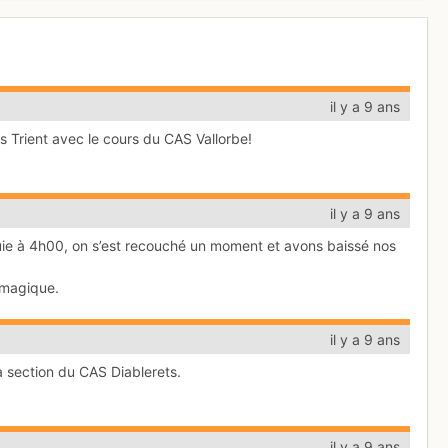
il y a 9 ans
is Trient avec le cours du CAS Vallorbe!
il y a 9 ans
pluie à 4h00, on s’est recouché un moment et avons baissé nos
s magique.
il y a 9 ans
 la section du CAS Diablerets.
il y a 9 ans