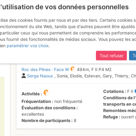
l'utilisation de vos données personnelles
ilise des cookies fournis par nous et par des tiers. Certains cookies 
onctionnement du site Web, tandis que d'autres peuvent être ajustés
particulier ceux qui nous permettent de comprendre les performanc
mise à jour du site,
si certaines pages ne sont plus accessibles, m
ous fournir des fonctionnalités de médias sociaux. Vous pouvez les a
nes : Face W
Dimanche 25 juin 2017
ien
paramétrer vos choix
.
Tout refuser
T
Roc des Plines : Face W
494 m,
F
II
P4
M2
Serge Naoux
, Sonia, Elodie, Estevan, Gary, Thierry, Ch
Cotations
F
II
Activités
Conditions de l'
Fréquentation
non fréquenté
transports en
Évaluation des conditions
Remontées méc
excellentes
Refuge
ouvert
Nombre de participants
8