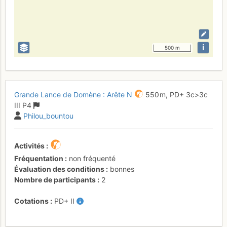
i
500 m
Grande Lance de Domène : Arête N
550 m,
PD+
3c
>3c
III
P4
Philou_bountou
Activités
Fréquentation
non fréquenté
Évaluation des conditions
bonnes
Nombre de participants
2
Cotations
PD+
II