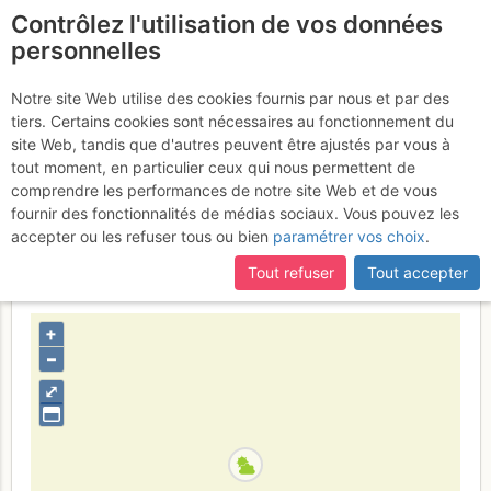
Contrôlez l'utilisation de vos données
fr
personnelles
Grande Lance de
Notre site Web utilise des cookies fournis par nous et par des
tiers. Certains cookies sont nécessaires au fonctionnement du
Domène : Arête N de la
site Web, tandis que d'autres peuvent être ajustés par vous à
Petite puis de la Grande
tout moment, en particulier ceux qui nous permettent de
comprendre les performances de notre site Web et de vous
Lance
Mardi 20 juin 2017
fournir des fonctionnalités de médias sociaux. Vous pouvez les
accepter ou les refuser tous ou bien
paramétrer vos choix
.
Tout refuser
Tout accepter
France
Isère
Belledonne
+
–
⤢