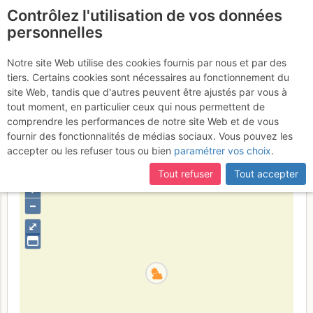
Contrôlez l'utilisation de vos données
fr
personnelles
Saoû - Aiguille de la
Notre site Web utilise des cookies fournis par nous et par des
tiers. Certains cookies sont nécessaires au fonctionnement du
Tour : Vitamine C
Dimanche 7 mai
site Web, tandis que d'autres peuvent être ajustés par vous à
tout moment, en particulier ceux qui nous permettent de
2017
comprendre les performances de notre site Web et de vous
fournir des fonctionnalités de médias sociaux. Vous pouvez les
accepter ou les refuser tous ou bien
paramétrer vos choix
.
France
Drôme
Luberon - Baronnies - Saoû
Tout refuser
Tout accepter
+
–
⤢