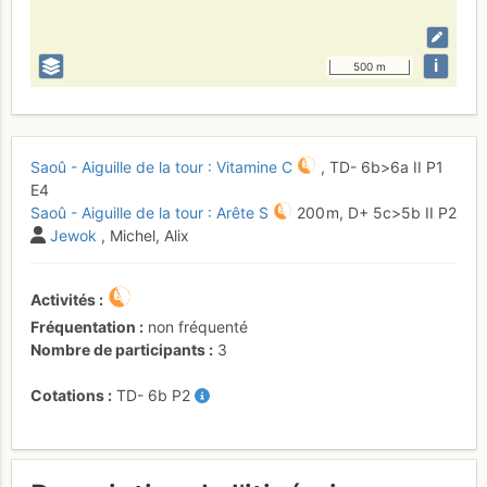
i
500 m
Saoû - Aiguille de la tour : Vitamine C
,
TD-
6b
>6a
II
P1
E4
Saoû - Aiguille de la tour : Arête S
200 m,
D+
5c
>5b
II
P2
Jewok
, Michel, Alix
Activités
Fréquentation
non fréquenté
Nombre de participants
3
Cotations
TD-
6b
P2