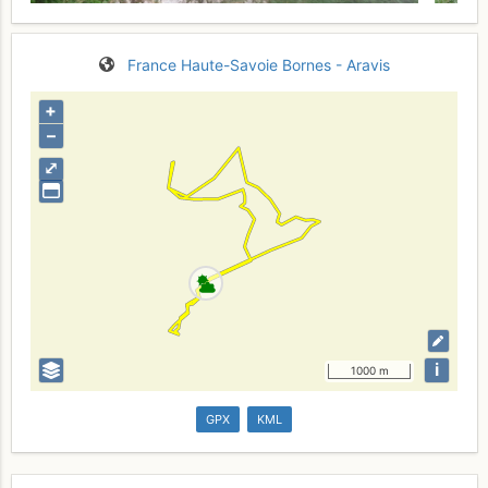
France
Haute-Savoie
Bornes - Aravis
+
–
⤢
i
1000 m
GPX
KML