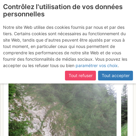
Contrôlez l'utilisation de vos données
fr
personnelles
Grand Bargy : Par le
Notre site Web utilise des cookies fournis par nous et par des
tiers. Certains cookies sont nécessaires au fonctionnement du
couloir des Ranges et
site Web, tandis que d'autres peuvent être ajustés par vous à
traversée Grotte de
tout moment, en particulier ceux qui nous permettent de
comprendre les performances de notre site Web et de vous
Montarquis
Samedi 24 juin 2017
fournir des fonctionnalités de médias sociaux. Vous pouvez les
accepter ou les refuser tous ou bien
paramétrer vos choix
.
Tout refuser
Tout accepter