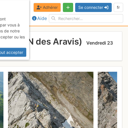
Adhérer
Se connecter
fr
Aide
sont
 par vous à
es de notre
ccepter ou les
ouloir N des Aravis)
Vendredi 23
out accepter