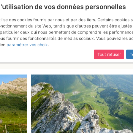
l'utilisation de vos données personnelles
ilise des cookies fournis par nous et par des tiers. Certains cookies 
onctionnement du site Web, tandis que d'autres peuvent être ajustés
particulier ceux qui nous permettent de comprendre les performanc
ous fournir des fonctionnalités de médias sociaux. Vous pouvez les a
la Blonnière : Combe à Marion (C
ien
paramétrer vos choix
.
Tout refuser
T