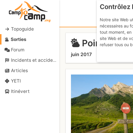
Contrôlez 
Notre site Web ut
nécessaires au f
Topoguide
tout moment, en 
site Web et de v
Sorties
Pointes de 
refuser tous ou b
Forum
juin 2017
Incidents et accidents
Articles
YETI
Itinévert