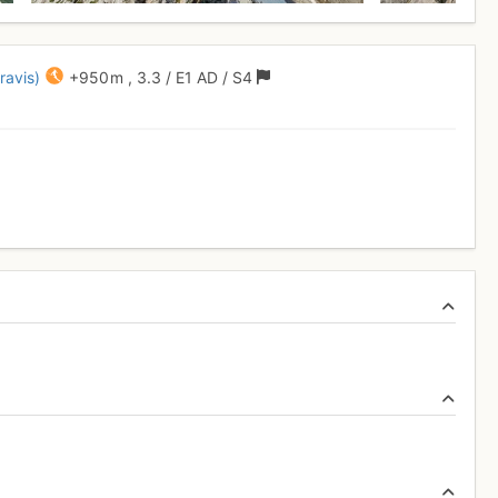
ravis)
+950 m
,
3.3
/
E1
AD
/ S4