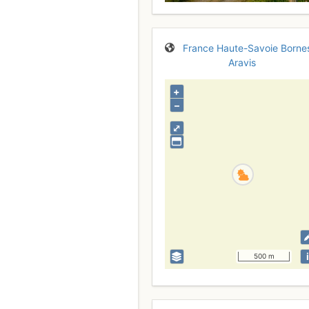
France
Haute-Savoie
Borne
Aravis
+
–
⤢
i
500 m