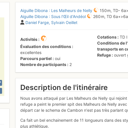
Aiguille Dibona : Les Malheurs de Nelly
150 m,
TD-
6a
Aiguille Dibona : Sous l'Œil d'Andéol
260 m,
TD
6a+
>6
Daniel Farge
Sylvain Oeillet
Cotations
TD
Activités
Conditions de l'
Évaluation des conditions
transports en
excellentes
Refuge
ouvert
Parcours partiel
oui
Nombre de participants
2
Description de l'itinéraire
Nous avons attaqué par Les Malheurs de Nelly qui rejoint
refuge a peint le premier spit des Malheurs de Nelly avec
départ car le schema de Cambon n'est pas très parlant qu
Ca fait un bel enchainement de 11 longueurs dans des style
plus athlétique.