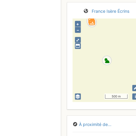
France
Isère
Écrins
+
–
⤢
i
500 m
À proximité de...