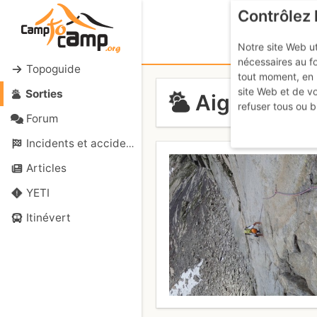
Contrôlez 
Notre site Web ut
nécessaires au f
Topoguide
tout moment, en 
site Web et de v
Sorties
Aiguille Dib
refuser tous ou b
Forum
Incidents et accidents
Articles
YETI
Itinévert