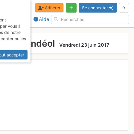
Adhérer
Se connecter
fr
Aide
sont
 par vous à
es de notre
ccepter ou les
l'Œil d'Andéol
Vendredi 23 juin 2017
out accepter