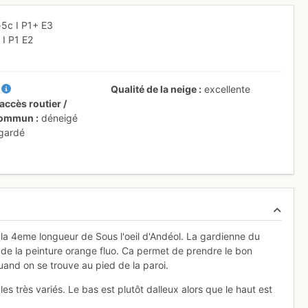
>5c
I
P1+
E3
a
I
P1
E2
I
Qualité de la neige
excellente
accès routier /
 commun
déneigé
 gardé
 la 4eme longueur de Sous l'oeil d'Andéol. La gardienne du
 de la peinture orange fluo. Ca permet de prendre le bon
and on se trouve au pied de la paroi.
s très variés. Le bas est plutôt dalleux alors que le haut est