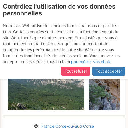
Contrôlez l'utilisation de vos données
fr
personnelles
Punta di u Peru : U
Notre site Web utilise des cookies fournis par nous et par des
tiers. Certains cookies sont nécessaires au fonctionnement du
Haddad
Jeudi 22 juin 2017
site Web, tandis que d'autres peuvent être ajustés par vous à
tout moment, en particulier ceux qui nous permettent de
comprendre les performances de notre site Web et de vous
fournir des fonctionnalités de médias sociaux. Vous pouvez les
accepter ou les refuser tous ou bien
paramétrer vos choix
.
Tout refuser
Tout accepter
France
Corse-du-Sud
Corse