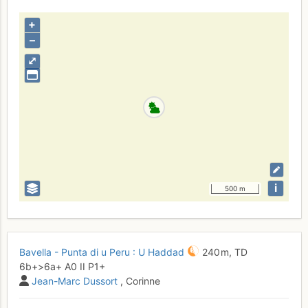
+
–
⤢
i
500 m
Bavella - Punta di u Peru : U Haddad
240 m,
TD
6b+
>6a+
A0
II
P1+
Jean-Marc Dussort
, Corinne