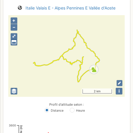
Italie
Valais E - Alpes Pennines E
Vallée d'Aoste
+
–
⤢
i
2 km
Profil d'altitude selon :
Distance
Heure
3600
Altitude (m)