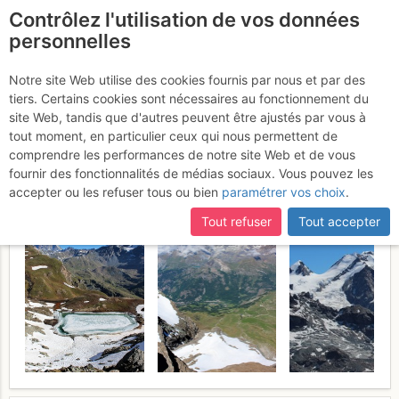
Contrôlez l'utilisation de vos données
fr
personnelles
Grand Tournalin :
Notre site Web utilise des cookies fournis par nous et par des
tiers. Certains cookies sont nécessaires au fonctionnement du
Sommet S (3370m) par
site Web, tandis que d'autres peuvent être ajustés par vous à
l'arête S
tout moment, en particulier ceux qui nous permettent de
Dimanche 18 juin 2017
comprendre les performances de notre site Web et de vous
fournir des fonctionnalités de médias sociaux. Vous pouvez les
accepter ou les refuser tous ou bien
paramétrer vos choix
.
Tout refuser
Tout accepter