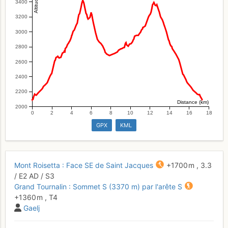
3400
3200
3000
2800
2600
2400
2200
Distance (km)
2000
0
2
4
6
8
10
12
14
16
18
GPX
KML
Mont Roisetta : Face SE de Saint Jacques
+1700 m
,
3.3
/
E2
AD
/ S3
Grand Tournalin : Sommet S (3370 m) par l'arête S
+1360 m
,
T4
Gaelj