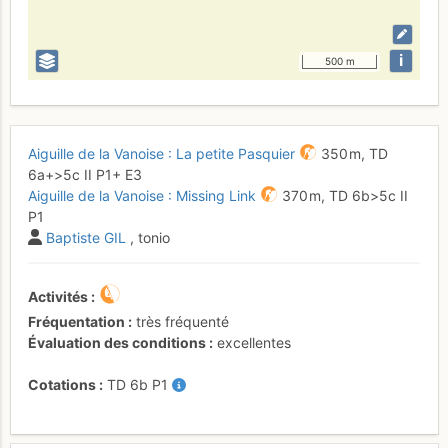
i
500 m
Aiguille de la Vanoise : La petite Pasquier
350 m,
TD
6a+
>5c
II
P1+
E3
Aiguille de la Vanoise : Missing Link
370 m,
TD
6b
>5c
II
P1
Baptiste GIL
, tonio
Activités
Fréquentation
très fréquenté
Évaluation des conditions
excellentes
Cotations
TD
6b
P1