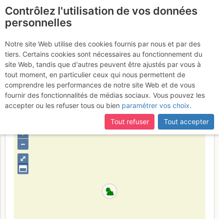
Contrôlez l'utilisation de vos données
fr
personnelles
Aiguille de la Vanoise :
Notre site Web utilise des cookies fournis par nous et par des
tiers. Certains cookies sont nécessaires au fonctionnement du
Missing Link et Petite
site Web, tandis que d'autres peuvent être ajustés par vous à
Pasquier
tout moment, en particulier ceux qui nous permettent de
21 - 22 juin 2017
comprendre les performances de notre site Web et de vous
fournir des fonctionnalités de médias sociaux. Vous pouvez les
accepter ou les refuser tous ou bien
paramétrer vos choix
.
France
Savoie
Vanoise
Tout refuser
Tout accepter
+
–
⤢