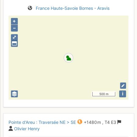
France
Haute-Savoie
Bornes - Aravis
+
–
⤢
i
500 m
Pointe d'Areu : Traversée NE > SE
+1480 m
,
T4
E3
Olivier Henry