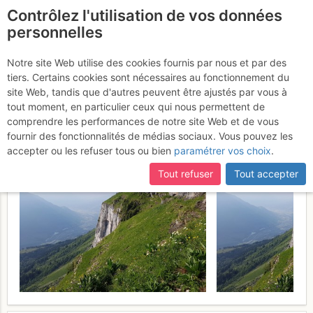
Contrôlez l'utilisation de vos données
fr
personnelles
Pointe d'Areu : En
Notre site Web utilise des cookies fournis par nous et par des
tiers. Certains cookies sont nécessaires au fonctionnement du
traversée NE>>SE depuis
site Web, tandis que d'autres peuvent être ajustés par vous à
Magland
tout moment, en particulier ceux qui nous permettent de
Jeudi 22 juin 2017
comprendre les performances de notre site Web et de vous
fournir des fonctionnalités de médias sociaux. Vous pouvez les
accepter ou les refuser tous ou bien
paramétrer vos choix
.
Tout refuser
Tout accepter