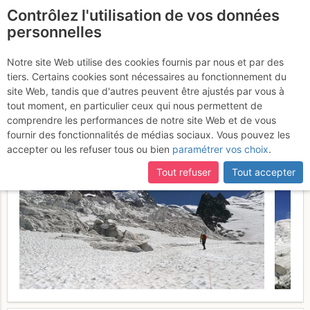
Contrôlez l'utilisation de vos données
fr
personnelles
Mont Blanc : Par les
Notre site Web utilise des cookies fournis par nous et par des
tiers. Certains cookies sont nécessaires au fonctionnement du
Grands Mulets - Arête N du
site Web, tandis que d'autres peuvent être ajustés par vous à
Dôme
tout moment, en particulier ceux qui nous permettent de
Lundi 19 juin 2017
comprendre les performances de notre site Web et de vous
fournir des fonctionnalités de médias sociaux. Vous pouvez les
accepter ou les refuser tous ou bien
paramétrer vos choix
.
Tout refuser
Tout accepter