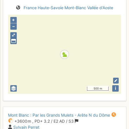
France
Haute-Savoie
Mont-Blanc
Vallée d'Aoste
+
–
⤢
i
500 m
Mont Blanc : Par les Grands Mulets - Arête N du Dôme
+3600 m
,
PD+
3.2
/
E2
AD
/ S3
Sylvain Perret