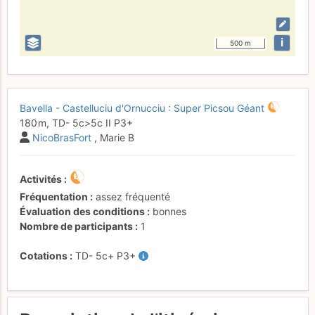
i
500 m
Bavella - Castelluciu d'Ornucciu : Super Picsou Géant
180 m,
TD-
5c
>5c
II
P3+
NicoBrasFort
, Marie B
Activités
Fréquentation
assez fréquenté
Évaluation des conditions
bonnes
Nombre de participants
1
Cotations
TD-
5c+
P3+