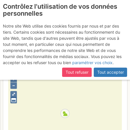
Contrôlez l'utilisation de vos données
fr
personnelles
Castelluciu d'Ornucciu :
Notre site Web utilise des cookies fournis par nous et par des
tiers. Certains cookies sont nécessaires au fonctionnement du
Super Picsou Géant
Mardi 13
site Web, tandis que d'autres peuvent être ajustés par vous à
tout moment, en particulier ceux qui nous permettent de
juin 2017
comprendre les performances de notre site Web et de vous
fournir des fonctionnalités de médias sociaux. Vous pouvez les
accepter ou les refuser tous ou bien
paramétrer vos choix
.
France
Corse-du-Sud
Corse
Tout refuser
Tout accepter
+
–
⤢