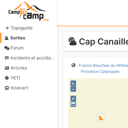
Topoguide
Sorties
Cap Canaille
Forum
Incidents et accidents
France
Bouches-du-Rhôn
Articles
Provence
Calanques
YETI
+
Itinévert
–
⤢