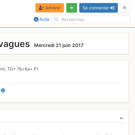
Adhérer
Se connecter
fr
Aide
 vagues
Mercredi 21 juin 2017
0 m,
TD+
7b
>6a+
P1
+