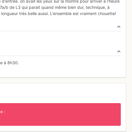
d'entrée. on avait les yeux sur la montre pour arriver à l'heure
 7a/b de L3 qui parait quand même bien dur, technique, à
 longueur très belle aussi. L'ensemble est vraiment chouette!
ie à 8h30.
e :