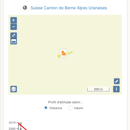
Suisse
Canton de Berne
Alpes Uranaises
+
–
⤢
i
500 m
Profil d'altitude selon :
Distance
Heure
2070
Altitude (m)
2060