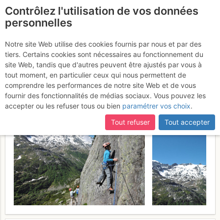
Contrôlez l'utilisation de vos données
fr
personnelles
Sustenpass - Secteur
Notre site Web utilise des cookies fournis par nous et par des
tiers. Certains cookies sont nécessaires au fonctionnement du
Himmel : Höllisch,
site Web, tandis que d'autres peuvent être ajustés par vous à
Himmlisch & co
tout moment, en particulier ceux qui nous permettent de
Samedi 17 juin 2017
comprendre les performances de notre site Web et de vous
fournir des fonctionnalités de médias sociaux. Vous pouvez les
accepter ou les refuser tous ou bien
paramétrer vos choix
.
Tout refuser
Tout accepter