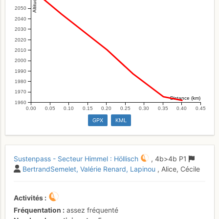
2050
2040
2030
2020
2010
2000
1990
1980
1970
Distance (km)
1960
0.00
0.05
0.10
0.15
0.20
0.25
0.30
0.35
0.40
0.45
GPX
KML
Sustenpass - Secteur Himmel : Höllisch
,
4b
>4b
P1
BertrandSemelet
Valérie Renard
Lapinou
, Alice, Cécile
Activités
Fréquentation
assez fréquenté