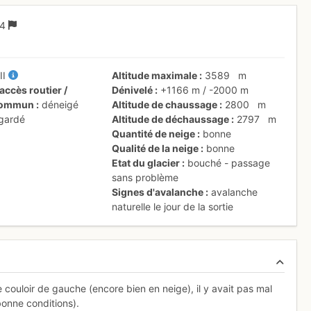
P4
-
II
Altitude maximale
3589
m
accès routier /
Dénivelé
+1166 m
/
-2000 m
 commun
déneigé
Altitude de chaussage
2800
m
 gardé
Altitude de déchaussage
2797
m
Quantité de neige
bonne
Qualité de la neige
bonne
Etat du glacier
bouché - passage
sans problème
Signes d'avalanche
avalanche
naturelle le jour de la sortie
e couloir de gauche (encore bien en neige), il y avait pas mal
bonne conditions).