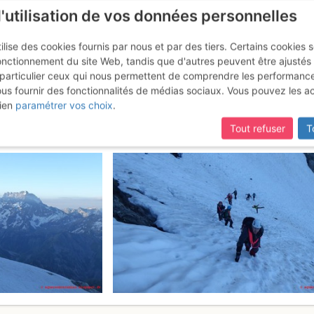
l'utilisation de vos données personnelles
ilise des cookies fournis par nous et par des tiers. Certains cookies 
onctionnement du site Web, tandis que d'autres peuvent être ajustés
particulier ceux qui nous permettent de comprendre les performanc
ous fournir des fonctionnalités de médias sociaux. Vous pouvez les a
: Voie Normale du Pigeonnier
Dim
ien
paramétrer vos choix
.
Tout refuser
T