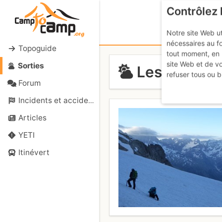
Contrôlez 
Notre site Web ut
nécessaires au f
Topoguide
tout moment, en 
site Web et de v
Sorties
Les Rouies 
refuser tous ou b
Forum
Incidents et accidents
Articles
YETI
Itinévert