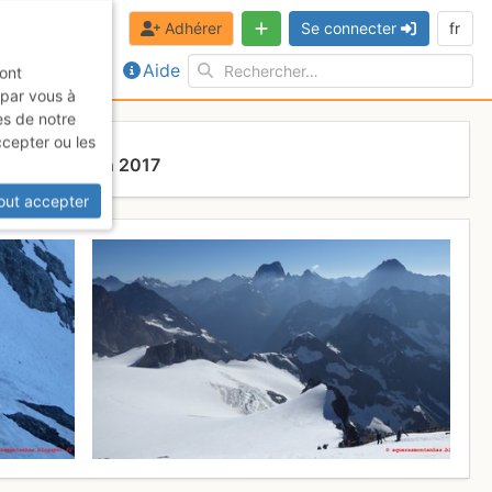
Adhérer
Se connecter
fr
Aide
sont
 par vous à
es de notre
ccepter ou les
anche 18 juin 2017
out accepter