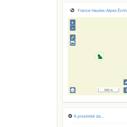
France
Hautes-Alpes
Écrin
+
–
⤢
i
500 m
À proximité de...