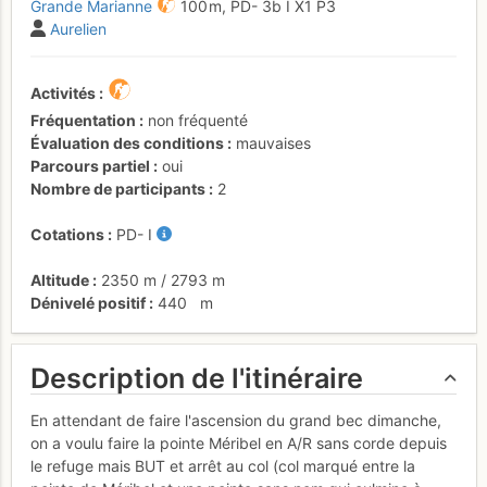
Grande Marianne
100 m,
PD-
3b
I
X1
P3
Aurelien
Activités
Fréquentation
non fréquenté
Évaluation des conditions
mauvaises
Parcours partiel
oui
Nombre de participants
2
Cotations
PD-
I
Altitude
2350 m
/
2793 m
Dénivelé positif
440
m
Description de l'itinéraire
En attendant de faire l'ascension du grand bec dimanche,
on a voulu faire la pointe Méribel en A/R sans corde depuis
le refuge mais BUT et arrêt au col (col marqué entre la