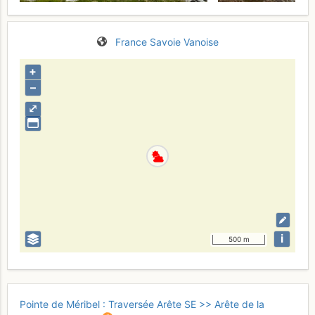
France
Savoie
Vanoise
+
–
⤢
i
500 m
Pointe de Méribel : Traversée Arête SE >> Arête de la