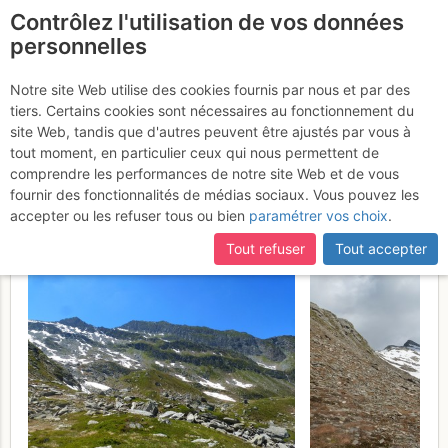
Contrôlez l'utilisation de vos données
fr
personnelles
Pointe de Méribel :
Notre site Web utilise des cookies fournis par nous et par des
tiers. Certains cookies sont nécessaires au fonctionnement du
Traversée Arête SE >>
site Web, tandis que d'autres peuvent être ajustés par vous à
Arête de la Grande
tout moment, en particulier ceux qui nous permettent de
comprendre les performances de notre site Web et de vous
Marianne
Samedi 17 juin 2017
fournir des fonctionnalités de médias sociaux. Vous pouvez les
accepter ou les refuser tous ou bien
paramétrer vos choix
.
Tout refuser
Tout accepter