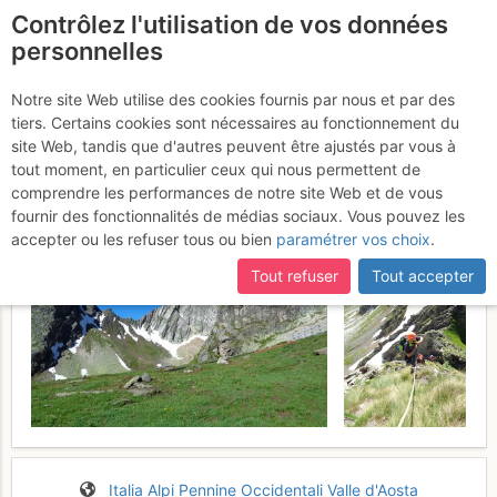
Contrôlez l'utilisation de vos données
fr
personnelles
Pain de Sucre : Arête SE
Notre site Web utilise des cookies fournis par nous et par des
tiers. Certains cookies sont nécessaires au fonctionnement du
- Zucchero
Dimanche 18 juin 2017
site Web, tandis que d'autres peuvent être ajustés par vous à
tout moment, en particulier ceux qui nous permettent de
comprendre les performances de notre site Web et de vous
fournir des fonctionnalités de médias sociaux. Vous pouvez les
accepter ou les refuser tous ou bien
paramétrer vos choix
.
Tout refuser
Tout accepter
Italia
Alpi Pennine Occidentali
Valle d'Aosta