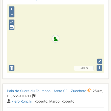
+
–
⤢
i
500 m
Pain de Sucre du Fourchon : Arête SE - Zucchero
250 m,
D
5b
>5a
II
P1+
Piero Ronchi
, Roberto, Marco, Roberto