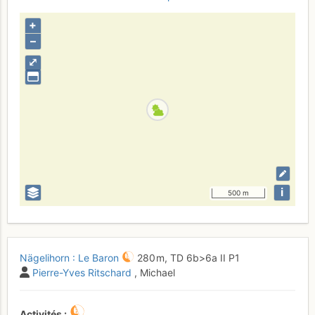
+
–
⤢
i
500 m
Nägelihorn : Le Baron
280 m,
TD
6b
>6a
II
P1
Pierre-Yves Ritschard
, Michael
Activités