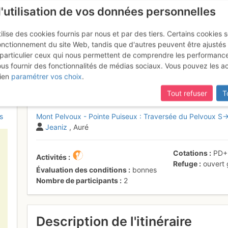
l'utilisation de vos données personnelles
ilise des cookies fournis par nous et par des tiers. Certains cookies 
onctionnement du site Web, tandis que d'autres peuvent être ajustés
particulier ceux qui nous permettent de comprendre les performanc
ous fournir des fonctionnalités de médias sociaux. Vous pouvez les a
x - Pointe Puiseux : Traversée
ien
paramétrer vos choix
.
Tout refuser
T
s
Mont Pelvoux - Pointe Puiseux : Traversée du Pelvoux S
Jeaniz
, Auré
Cotations
PD
Activités
Refuge
ouvert
Évaluation des conditions
bonnes
Nombre de participants
2
Description de l'itinéraire