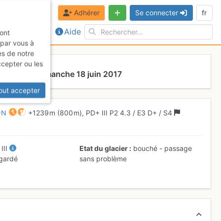
Adhérer
Se connecter
fr
Aide
sont
 par vous à
es de notre
ccepter ou les
 S→N
Dimanche 18 juin 2017
out accepter
→N
+1239 m
(800 m),
PD+
III
P2
4.3
/
E3
D+
/ S4
+
III
Etat du glacier
bouché - passage
 gardé
sans problème