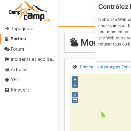
Contrôlez 
Notre site Web ut
nécessaires au f
Topoguide
tout moment, en 
site Web et de v
Sorties
Mont Pelvou
refuser tous ou b
Forum
Incidents et accidents
France
Hautes-Alpes
Écrin
Articles
+
YETI
–
Itinévert
⤢