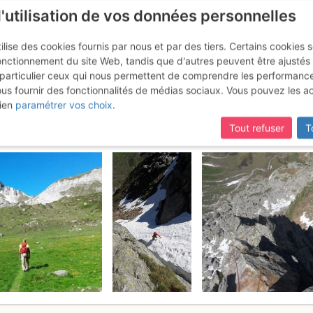
l'utilisation de vos données personnelles
ilise des cookies fournis par nous et par des tiers. Certains cookies 
onctionnement du site Web, tandis que d'autres peuvent être ajustés
particulier ceux qui nous permettent de comprendre les performanc
ous fournir des fonctionnalités de médias sociaux. Vous pouvez les a
 Per lo Spigolo NE
Dimanche 18 juin 2017
ien
paramétrer vos choix
.
Tout refuser
T