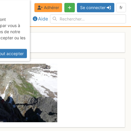
Adhérer
Se connecter
fr
Aide
sont
 par vous à
es de notre
ccepter ou les
out accepter