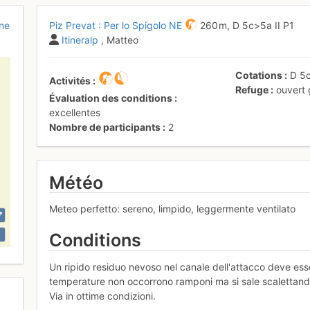
ine
Piz Prevat : Per lo Spigolo NE
260 m,
D
5c
>5a
II
P1
Itineralp
, Matteo
Cotations
D
5
Activités
Refuge
ouvert
Évaluation des conditions
excellentes
Nombre de participants
2
Météo
Meteo perfetto: sereno, limpido, leggermente ventilato
Conditions
Un ripido residuo nevoso nel canale dell'attacco deve essere
temperature non occorrono ramponi ma si sale scalettand
Via in ottime condizioni.