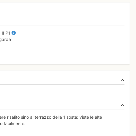
c
II
P1
 gardé
 risalito sino al terrazzo della 1 sosta: viste le alte
o facilmente.