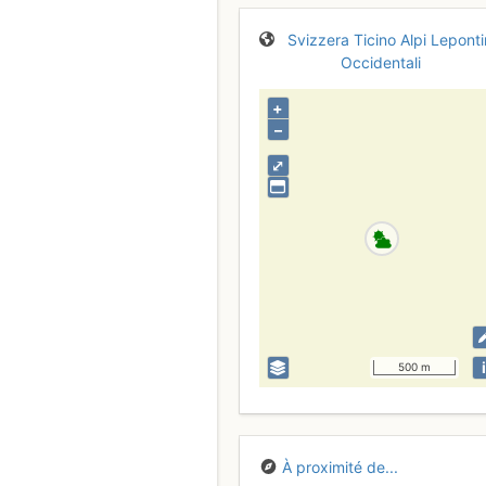
Svizzera
Ticino
Alpi Lepont
Occidentali
+
–
⤢
i
500 m
À proximité de...