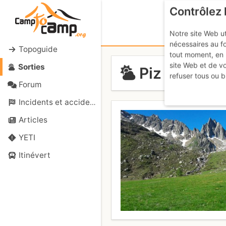
Contrôlez 
Notre site Web ut
nécessaires au f
Topoguide
tout moment, en 
site Web et de v
Sorties
Piz Prevat :
refuser tous ou b
Forum
Incidents et accidents
Articles
YETI
Itinévert