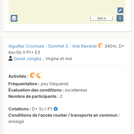
i
500 m
Aiguilles Crochues - Sommet S : Voie Ravanel
340 m,
D+
6a
>5b
II
P1+
E3
David Jonglez
, Virgine et moi
Activités
Fréquentation
peu fréquenté
Évaluation des conditions
excellentes
Nombre de participants
2
Cotations
D+
5c
I
P1
Conditions de l'accès routier / transports en commun
enneigé