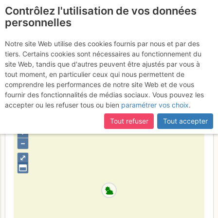
Contrôlez l'utilisation de vos données
fr
personnelles
Aiguilles Crochues -
Notre site Web utilise des cookies fournis par nous et par des
tiers. Certains cookies sont nécessaires au fonctionnement du
Sommet S : Voie Ravanel
site Web, tandis que d'autres peuvent être ajustés par vous à
tout moment, en particulier ceux qui nous permettent de
Samedi 17 juin 2017
comprendre les performances de notre site Web et de vous
fournir des fonctionnalités de médias sociaux. Vous pouvez les
accepter ou les refuser tous ou bien
paramétrer vos choix
.
France
Haute-Savoie
Haut Giffre - Aiguilles Rouges - Fiz
Tout refuser
Tout accepter
+
–
⤢