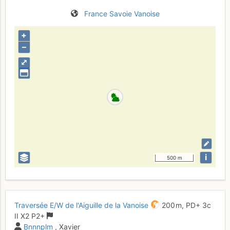
France
Savoie
Vanoise
+
–
⤢
i
500 m
Traversée E/W de l'Aiguille de la Vanoise
200 m,
PD+
3c
II
X2
P2+
Bnnnplm
, Xavier