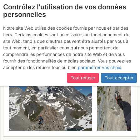
Contrôlez l'utilisation de vos données
fr
personnelles
Aiguille de la Vanoise :
Notre site Web utilise des cookies fournis par nous et par des
tiers. Certains cookies sont nécessaires au fonctionnement du
Traversée des arêtes E >>
site Web, tandis que d'autres peuvent être ajustés par vous à
W
tout moment, en particulier ceux qui nous permettent de
Samedi 17 juin 2017
comprendre les performances de notre site Web et de vous
fournir des fonctionnalités de médias sociaux. Vous pouvez les
accepter ou les refuser tous ou bien
paramétrer vos choix
.
Tout refuser
Tout accepter