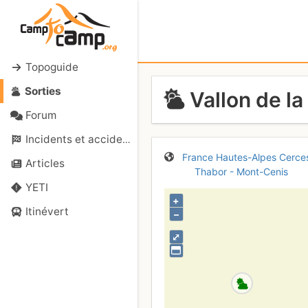
Topoguide
Sorties
Vallon de la
Forum
Incidents et accidents
France
Hautes-Alpes
Cerce
Articles
Thabor - Mont-Cenis
YETI
+
Itinévert
–
⤢