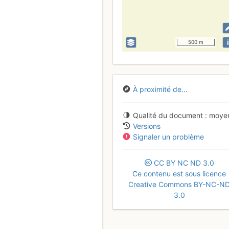
i
500 m
À proximité de...
Qualité du document
moye
Versions
Signaler un problème
CC
BY
NC
ND
3.0
Ce contenu est sous licence
Creative Commons BY-NC-N
3.0