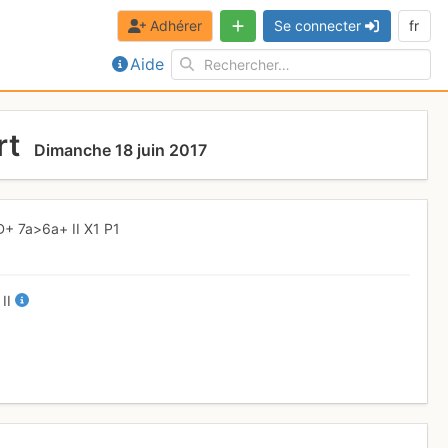
Adhérer
Se connecter
fr
Aide
rt
Dimanche 18 juin 2017
D+
7a
>6a+
II
X1
P1
+
II