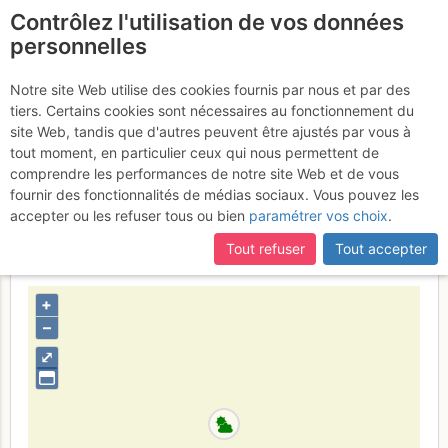
Contrôlez l'utilisation de vos données
fr
personnelles
Suite à une récente et importante mise à jour du site,
si
Calanque de Sormiou -
certaines pages ne sont plus accessibles, manquantes ou
Notre site Web utilise des cookies fournis par nous et par des
incomplètes, déconnectez-vous puis reconnectez-vous à votre
tiers. Certains cookies sont nécessaires au fonctionnement du
Le Bec : Couloir Tanner par
compte sur le site.
site Web, tandis que d'autres peuvent être ajustés par vous à
la grotte du Capelan
tout moment, en particulier ceux qui nous permettent de
Samedi 17
comprendre les performances de notre site Web et de vous
juin 2017
fournir des fonctionnalités de médias sociaux. Vous pouvez les
accepter ou les refuser tous ou bien
paramétrer vos choix
.
Tout refuser
Tout accepter
Provence
Calanques
+
–
⤢