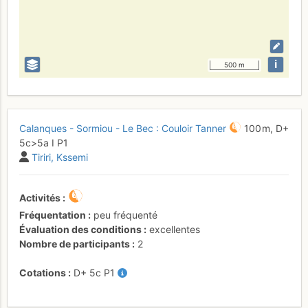
i
500 m
Calanques - Sormiou - Le Bec : Couloir Tanner
100 m,
D+
5c
>5a
I
P1
Tiriri
Kssemi
Activités
Fréquentation
peu fréquenté
Évaluation des conditions
excellentes
Nombre de participants
2
Cotations
D+
5c
P1