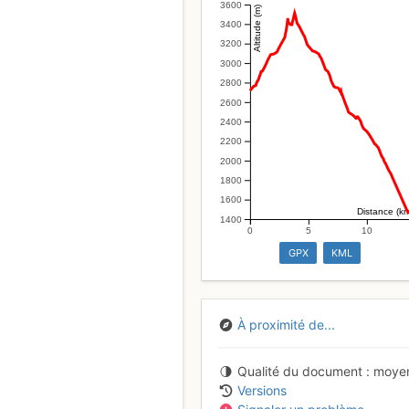
3600
Altitude (m)
3400
3200
3000
2800
2600
2400
2200
2000
1800
1600
Distance (k
1400
0
5
10
GPX
KML
À proximité de...
Qualité du document
moye
Versions