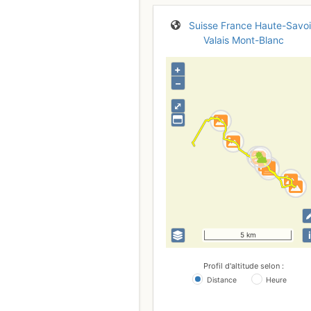
Suisse
France
Haute-Savo
Valais
Mont-Blanc
+
–
⤢
i
5 km
Profil d'altitude selon :
Distance
Heure