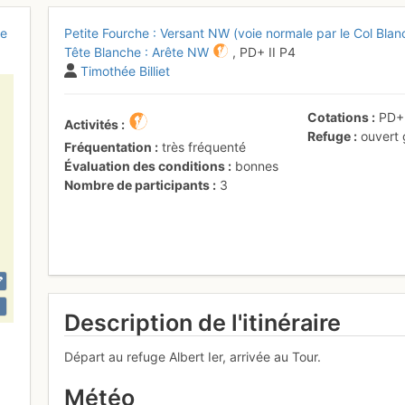
ie
Petite Fourche : Versant NW (voie normale par le Col Blan
Tête Blanche : Arête NW
,
PD+
II
P4
Timothée Billiet
Cotations
PD
Activités
Refuge
ouvert
Fréquentation
très fréquenté
Évaluation des conditions
bonnes
Nombre de participants
3
Description de l'itinéraire
Départ au refuge Albert Ier, arrivée au Tour.
Météo