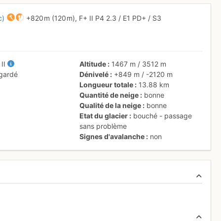
c)
+820 m
(120 m),
F+
II
P4
2.3
/
E1
PD+
/ S3
+
II
Altitude
1467 m
/
3512 m
 gardé
Dénivelé
+849 m
/
-2120 m
Longueur totale
13.88 km
Quantité de neige
bonne
Qualité de la neige
bonne
Etat du glacier
bouché - passage
sans problème
Signes d'avalanche
non