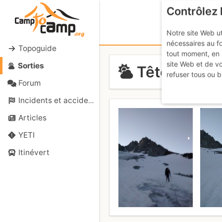
Contrôlez 
Notre site Web ut
nécessaires au f
Topoguide
tout moment, en 
site Web et de v
Sorties
Tête Blanche
refuser tous ou b
Forum
Incidents et accidents
Articles
YETI
Itinévert