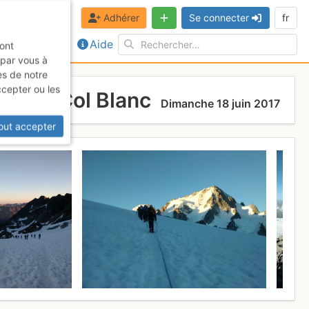
Adhérer
Se connecter
fr
Aide
sont
 par vous à
es de notre
ccepter ou les
Par le Col Blanc
Dimanche 18 juin 2017
out accepter