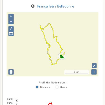
França
Isèra
Belledonne
+
–
⤢
i
2 km
Profil d'altitude selon :
Distance
Heure
2600
Altitude (m)
2500