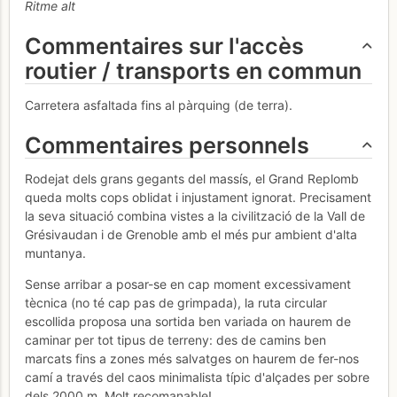
Ritme alt
Commentaires sur l'accès
routier / transports en commun
Carretera asfaltada fins al pàrquing (de terra).
Commentaires personnels
Rodejat dels grans gegants del massís, el Grand Replomb
queda molts cops oblidat i injustament ignorat. Precisament
la seva situació combina vistes a la civilització de la Vall de
Grésivaudan i de Grenoble amb el més pur ambient d'alta
muntanya.
Sense arribar a posar-se en cap moment excessivament
tècnica (no té cap pas de grimpada), la ruta circular
escollida proposa una sortida ben variada on haurem de
caminar per tot tipus de terreny: des de camins ben
marcats fins a zones més salvatges on haurem de fer-nos
camí a través del caos minimalista típic d'alçades per sobre
dels 2000 m. Molt recomanable!