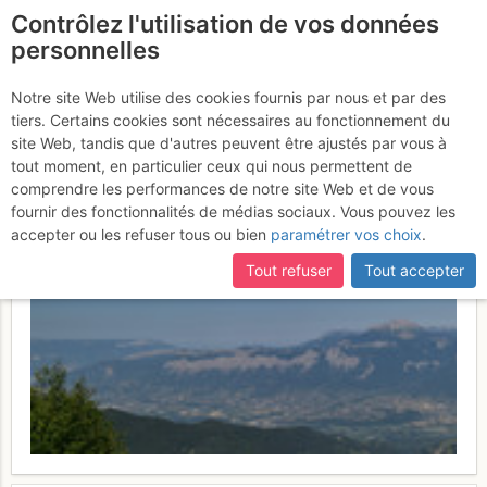
Contrôlez l'utilisation de vos données
fr
personnelles
Grand i Petit Replomb:
Notre site Web utilise des cookies fournis par nous et par des
tiers. Certains cookies sont nécessaires au fonctionnement du
cara W > aresta SW >
site Web, tandis que d'autres peuvent être ajustés par vous à
corredor SW
tout moment, en particulier ceux qui nous permettent de
Dimanche 18 juin 2017
comprendre les performances de notre site Web et de vous
fournir des fonctionnalités de médias sociaux. Vous pouvez les
accepter ou les refuser tous ou bien
paramétrer vos choix
.
Tout refuser
Tout accepter