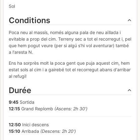
Sol
Conditions
Poca neu al massís, només alguna pala de neu aïllada i
evitable a prop del cim. Terreny sec a tot el recorregut i, pel
que hem pogut veure (per si algú s'hi vol aventurar) també
a l'aresta N.
Ens ha sorprès molt la poca gent que puja aquest cim, hem
estat sols al cim i a gairebé tot el recorregut abans d'arribar
al refugi!
Durée
9:45
Sortida
12:15
Grand Replomb
(Ascens: 2h 30')
12:50
Inici descens
15:10
Arribada
(Descens: 2h 20')