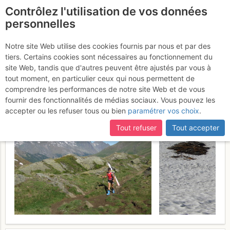
Contrôlez l'utilisation de vos données
fr
personnelles
Suite à une récente et importante mise à jour du site,
si
Testa della Nouva (bike
certaines pages ne sont plus accessibles, manquantes ou
Notre site Web utilise des cookies fournis par nous et par des
incomplètes, déconnectez-vous puis reconnectez-vous à votre
tiers. Certains cookies sont nécessaires au fonctionnement du
& ski) : dal vallone di Urtier
compte sur le site.
site Web, tandis que d'autres peuvent être ajustés par vous à
tout moment, en particulier ceux qui nous permettent de
Samedi 17 juin 2017
comprendre les performances de notre site Web et de vous
fournir des fonctionnalités de médias sociaux. Vous pouvez les
accepter ou les refuser tous ou bien
paramétrer vos choix
.
Tout refuser
Tout accepter