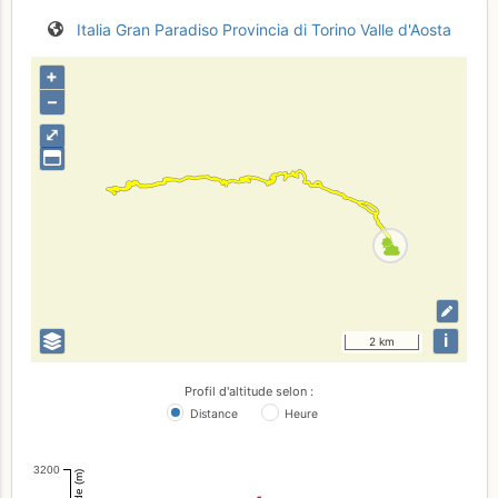
Italia
Gran Paradiso
Provincia di Torino
Valle d'Aosta
+
–
⤢
i
2 km
Profil d'altitude selon :
Distance
Heure
3200
Altitude (m)