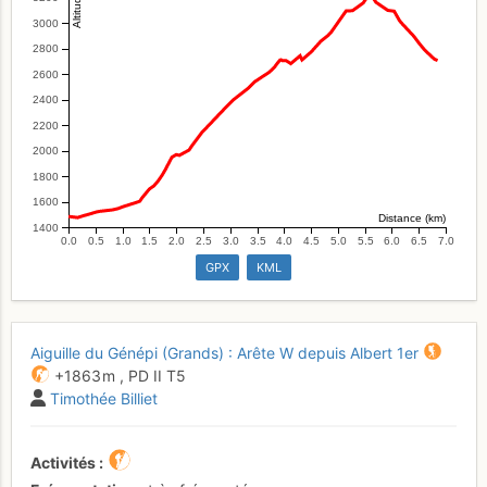
3000
2800
2600
2400
2200
2000
1800
1600
Distance (km)
1400
0.0
0.5
1.0
1.5
2.0
2.5
3.0
3.5
4.0
4.5
5.0
5.5
6.0
6.5
7.0
GPX
KML
Aiguille du Génépi (Grands) : Arête W depuis Albert 1er
+1863 m
,
PD
II
T5
Timothée Billiet
Activités