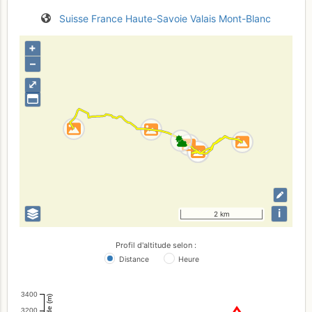
Suisse
France
Haute-Savoie
Valais
Mont-Blanc
+
–
⤢
i
2 km
Profil d'altitude selon :
Distance
Heure
3400
Altitude (m)
3200