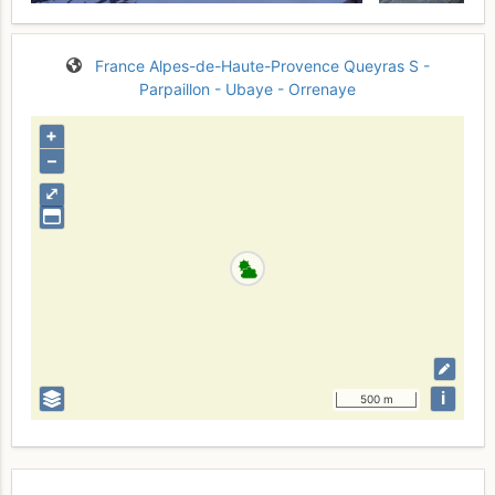
France
Alpes-de-Haute-Provence
Queyras S -
Parpaillon - Ubaye - Orrenaye
+
–
⤢
i
500 m