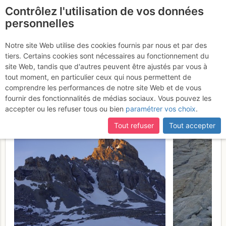
Contrôlez l'utilisation de vos données
fr
personnelles
Aiguille du Chambeyron
Notre site Web utilise des cookies fournis par nous et par des
tiers. Certains cookies sont nécessaires au fonctionnement du
: Parcours des Arêtes par
site Web, tandis que d'autres peuvent être ajustés par vous à
le Couloir Gastaldi
tout moment, en particulier ceux qui nous permettent de
Samedi 17 juin
comprendre les performances de notre site Web et de vous
2017
fournir des fonctionnalités de médias sociaux. Vous pouvez les
accepter ou les refuser tous ou bien
paramétrer vos choix
.
Tout refuser
Tout accepter