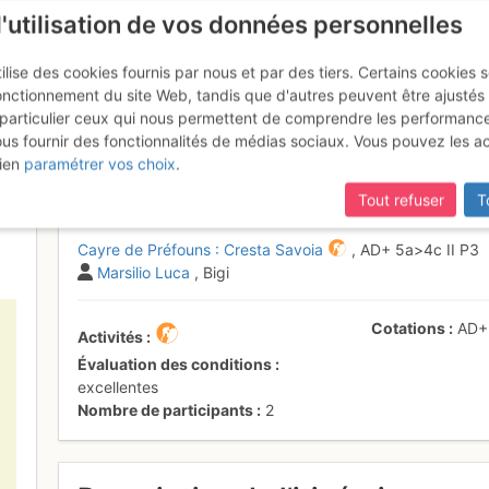
l'utilisation de vos données personnelles
ilise des cookies fournis par nous et par des tiers. Certains cookies 
onctionnement du site Web, tandis que d'autres peuvent être ajustés
particulier ceux qui nous permettent de comprendre les performanc
ous fournir des fonctionnalités de médias sociaux. Vous pouvez les a
éfouns : Cresta Savoia
Samedi 17 juin 
ien
paramétrer vos choix
.
Tout refuser
T
Cayre de Préfouns : Cresta Savoia
,
AD+
5a
>4c
II
P3
Marsilio Luca
, Bigi
Cotations
AD
Activités
Évaluation des conditions
excellentes
Nombre de participants
2