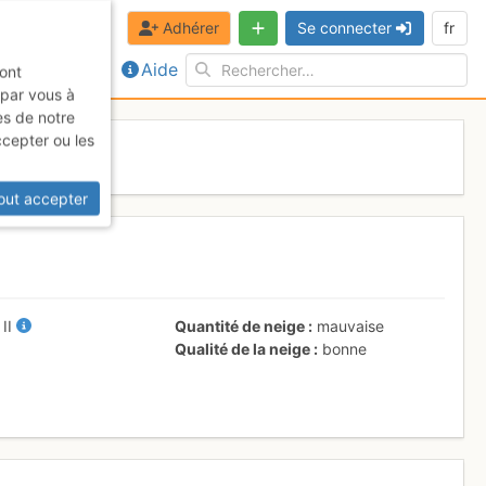
Adhérer
Se connecter
fr
Aide
sont
 par vous à
es de notre
ccepter ou les
2017
out accepter
+
II
Quantité de neige
mauvaise
Qualité de la neige
bonne