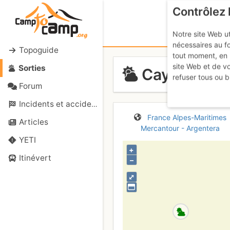
Contrôlez 
Notre site Web ut
nécessaires au f
Topoguide
tout moment, en 
site Web et de v
Sorties
Cayre du Pr
refuser tous ou b
Forum
Incidents et accidents
France
Alpes-Maritimes
Articles
Mercantour - Argentera
YETI
+
Itinévert
–
⤢