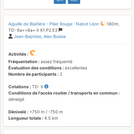
GPX
KML
Aiguille de Blaitière - Pilier Rouge : Nabot Léon
180 m,
TD-
6a+
>6a+
II
X1
P2
E3
Jean-Baptiste
Alex Buisse
Activités
Fréquentation
assez fréquenté
Évaluation des conditions
excellentes
Nombre de participants
2
Cotations
TD-
II
Conditions de l'accès routier / transports en commun
déneigé
Dénivelé
+750 m
/
-750 m
Longueur totale
4.5 km