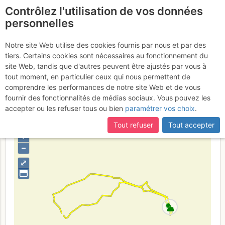
Contrôlez l'utilisation de vos données
fr
personnelles
Aiguille de Blaitière -
Notre site Web utilise des cookies fournis par nous et par des
tiers. Certains cookies sont nécessaires au fonctionnement du
Pilier Rouge : Nabot Léon
site Web, tandis que d'autres peuvent être ajustés par vous à
tout moment, en particulier ceux qui nous permettent de
Vendredi 16 juin 2017
comprendre les performances de notre site Web et de vous
fournir des fonctionnalités de médias sociaux. Vous pouvez les
accepter ou les refuser tous ou bien
paramétrer vos choix
.
France
Haute-Savoie
Mont-Blanc
Tout refuser
Tout accepter
+
–
⤢