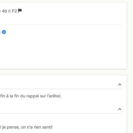
D
4b
II
P2
II
 à la fin du rappel sur l'arête).
je pense, on n'a rien senti!