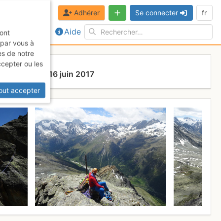
Adhérer
Se connecter
fr
Aide
sont
 par vous à
es de notre
ccepter ou les
s
Vendredi 16 juin 2017
out accepter