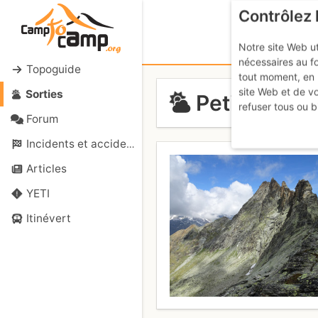
Contrôlez 
Notre site Web ut
nécessaires au f
Topoguide
tout moment, en 
site Web et de v
Sorties
Petite Dent 
refuser tous ou b
Forum
Incidents et accidents
Articles
YETI
Itinévert