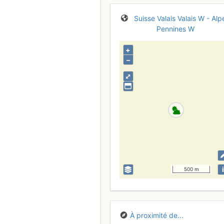
Suisse
Valais
Valais W - Alp
Pennines W
+
–
⤢
i
500 m
À proximité de...