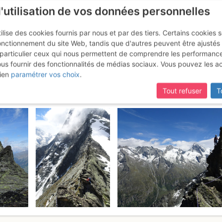
l'utilisation de vos données personnelles
ilise des cookies fournis par nous et par des tiers. Certains cookies 
onctionnement du site Web, tandis que d'autres peuvent être ajustés
particulier ceux qui nous permettent de comprendre les performanc
ous fournir des fonctionnalités de médias sociaux. Vous pouvez les a
de Veisivi : Traversée des arête
ien
paramétrer vos choix
.
Tout refuser
T