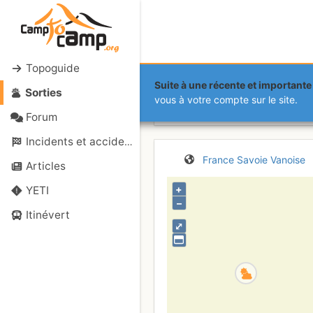
Topoguide
Suite à une récente et importante 
Sorties
Pointe de L
vous à votre compte sur le site.
Forum
Incidents et accidents
France
Savoie
Vanoise
Articles
+
YETI
–
Itinévert
⤢