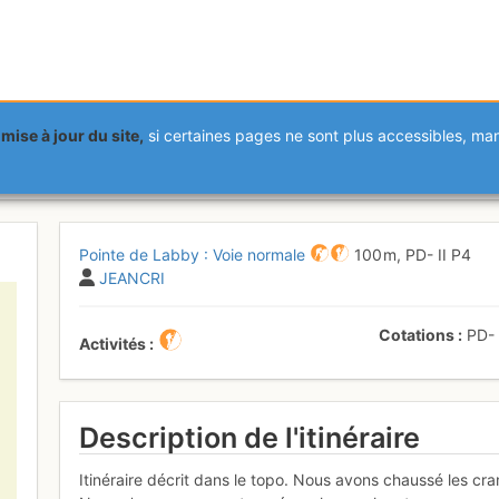
mise à jour du site,
si certaines pages ne sont plus accessibles, m
abby : Voie normale
Dimanche 11 juin 201
Pointe de Labby : Voie normale
100 m,
PD-
II
P4
JEANCRI
Cotations
PD
Activités
Description de l'itinéraire
Itinéraire décrit dans le topo. Nous avons chaussé les c