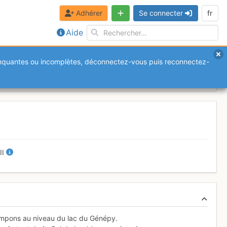
Adhérer
Se connecter
fr
Aide
anquantes ou incomplètes, déconnectez-vous puis reconnectez-
7
-
II
rampons au niveau du lac du Génépy.