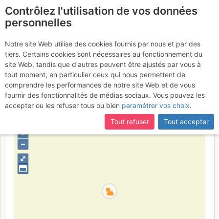
Contrôlez l'utilisation de vos données
fr
personnelles
Dent du Géant : Face
Notre site Web utilise des cookies fournis par nous et par des
tiers. Certains cookies sont nécessaires au fonctionnement du
SW par les plaques
site Web, tandis que d'autres peuvent être ajustés par vous à
Burgener
tout moment, en particulier ceux qui nous permettent de
Vendredi 16 juin 2017
comprendre les performances de notre site Web et de vous
fournir des fonctionnalités de médias sociaux. Vous pouvez les
accepter ou les refuser tous ou bien
paramétrer vos choix
.
France
Haute-Savoie
Mont-Blanc
Tout refuser
Tout accepter
+
–
⤢