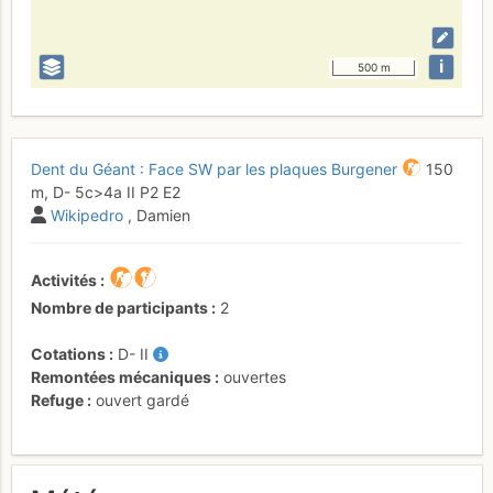
i
500 m
Dent du Géant : Face SW par les plaques Burgener
150
m,
D-
5c
>4a
II
P2
E2
Wikipedro
, Damien
Activités
Nombre de participants
2
Cotations
D-
II
Remontées mécaniques
ouvertes
Refuge
ouvert gardé