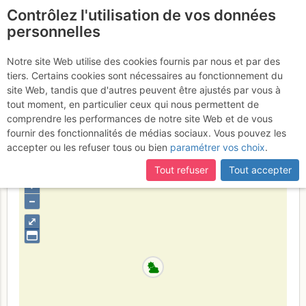
Contrôlez l'utilisation de vos données
fr
personnelles
Évenos (Gorges du
Notre site Web utilise des cookies fournis par nous et par des
tiers. Certains cookies sont nécessaires au fonctionnement du
Destel) : La Tournée des
site Web, tandis que d'autres peuvent être ajustés par vous à
Grands Ducs
tout moment, en particulier ceux qui nous permettent de
Jeudi 15 juin 2017
comprendre les performances de notre site Web et de vous
fournir des fonctionnalités de médias sociaux. Vous pouvez les
accepter ou les refuser tous ou bien
paramétrer vos choix
.
France
Var
Provence
Tout refuser
Tout accepter
+
–
⤢