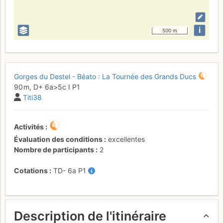
i
500 m
Gorges du Destel - Béato : La Tournée des Grands Ducs
90 m,
D+
6a
>5c
I
P1
Titi38
Activités
Évaluation des conditions
excellentes
Nombre de participants
2
Cotations
TD-
6a
P1
Description de l'itinéraire