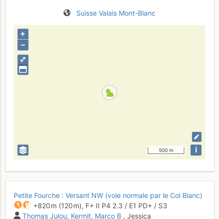
Suisse
Valais
Mont-Blanc
+
–
⤢
i
500 m
Petite Fourche : Versant NW (voie normale par le Col Blanc)
+820 m
(120 m),
F+
II
P4
2.3
/
E1
PD+
/ S3
Thomas Julou
Kermit
Marco B
, Jessica